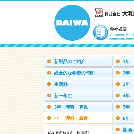
新製品のご紹介
1年
総合的な学習の時間
2年
生活科
3年
新一年生
4年
3年 理科・算数
5年
4年 理科・算数
6年
版画
p52 春の種まき・棒温度計