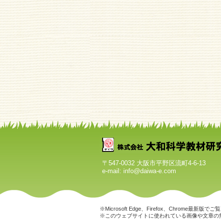
〒547-0032 大阪市平野区流町4-6-13
e-mail: info@daiwa-e.com
※Microsoft Edge、Firefox、Chr
※このウェブサイトに使われている画像や文章の