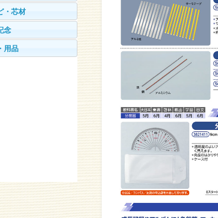
ど・芯材
記念
・用品