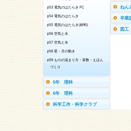
ねん
p53 電気のはたらき FC
p54 電気のはたらき
卒業
p55 電気のはたらき(材料)
図工
p56 空気と水
p57 空気と水
p58 星・月の動き
p59 ものの温まり方・算数・えほん
づくり
5年 理科
6年 理科
科学工作・科学クラブ