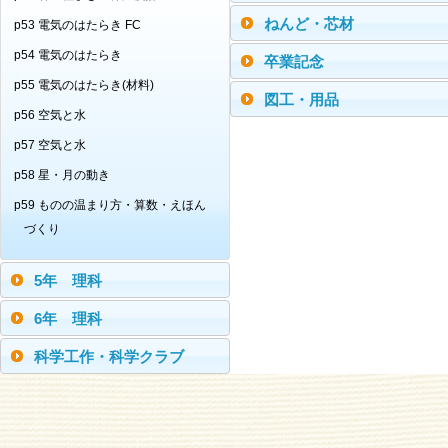
ねんど・芯材
p53 電気のはたらき FC
p54 電気のはたらき
卒業記念
p55 電気のはたらき(材料)
図工・用品
p56 空気と水
p57 空気と水
p58 星・月の動き
p59 ものの温まり方・算数・えほん
づくり
5年 理科
6年 理科
科学工作・科学クラブ