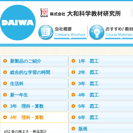
新製品のご紹介
1年 図工
総合的な学習の時間
2年 図工
生活科
3年 図工
新一年生
4年 図工
3年 理科・算数
5年 図工
4年 理科・算数
6年 図工
版画
p52 春の種まき・棒温度計