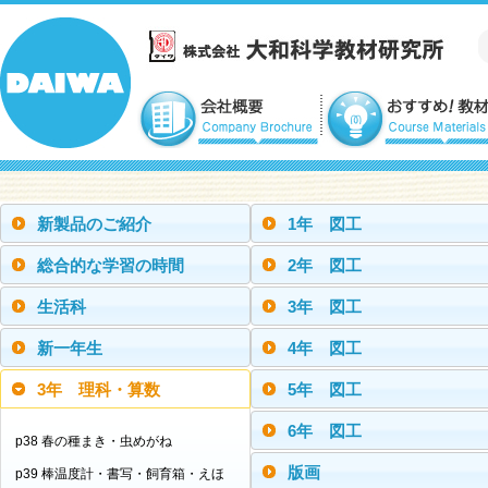
新製品のご紹介
1年 図工
総合的な学習の時間
2年 図工
生活科
3年 図工
新一年生
4年 図工
3年 理科・算数
5年 図工
6年 図工
p38 春の種まき・虫めがね
版画
p39 棒温度計・書写・飼育箱・えほ