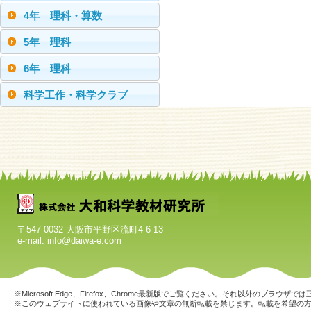
4年 理科・算数
5年 理科
6年 理科
科学工作・科学クラブ
〒547-0032 大阪市平野区流町4-6-13
e-mail: info@daiwa-e.com
※Microsoft Edge、Firefox、Chrome最新版でご覧ください。それ以外のブラ
※このウェブサイトに使われている画像や文章の無断転載を禁じます。転載を希望の