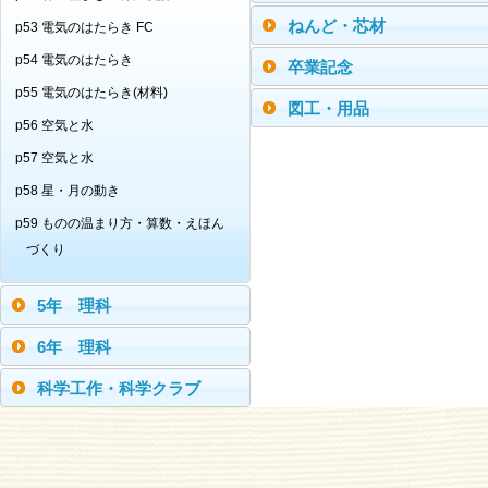
ねんど・芯材
p53 電気のはたらき FC
p54 電気のはたらき
卒業記念
p55 電気のはたらき(材料)
図工・用品
p56 空気と水
p57 空気と水
p58 星・月の動き
p59 ものの温まり方・算数・えほん
づくり
5年 理科
6年 理科
科学工作・科学クラブ