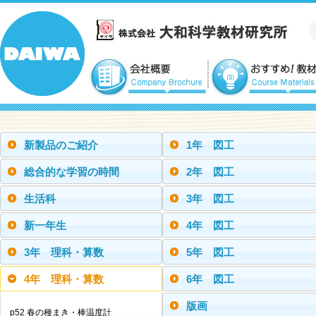
新製品のご紹介
1年 図工
総合的な学習の時間
2年 図工
生活科
3年 図工
新一年生
4年 図工
3年 理科・算数
5年 図工
4年 理科・算数
6年 図工
版画
p52 春の種まき・棒温度計