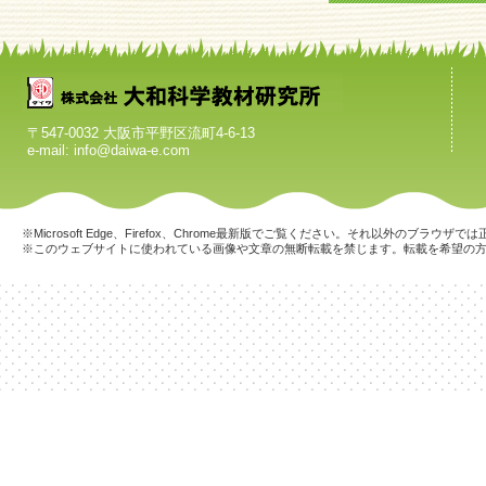
〒547-0032 大阪市平野区流町4-6-13
e-mail: info@daiwa-e.com
※Microsoft Edge、Firefox、Chrome最新版でご覧ください。それ以外のブラ
※このウェブサイトに使われている画像や文章の無断転載を禁じます。転載を希望の