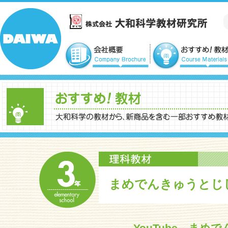
まめでんきゅうとじし
YouTube まめ